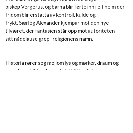
biskop Vergerus, og barna blir førte inn i eit heim der 
fridom blir erstatta av kontroll, kulde og
frykt. Særleg Alexander kjempar mot den nye 
tilværet, der fantasien står opp mot autoriteten
sitt nådelause grep i religionens namn.
Historia rører seg mellom lys og mørker, draum og 
røynd, og skildrar barnet sitt blikk på ei
verd som brått forandrar seg.
Fanny og Alexander er basert på Bergmans Oscar-
vinnande film frå 1982. Eit episk
familiedrama lagt til Uppsala tidleg på 1900-talet, 
rekna som eit av Nordens mest
betydningsfulle filmverk.