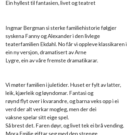
Ein hyllest til fantasien, livet og teatret
Ingmar Bergman si sterke familiehistorie følgjer 
syskena Fanny og Alexander i den livlege
teaterfamilien Ekdahl. No får vi oppleve klassikaren i 
ein ny versjon, dramatisert av Arne
Lygre, ein av våre fremste dramatikarar.
Vi møter familien i juletider. Huset er fylt av latter, 
leik, kjærleik og løyndomar. Fantasi og
røynd flyt over i kvarandre, og barna veks opp i ei 
verd der alt verkar mogleg, men der dei
vaksne spelar sitt eige spel.
Så brest det. Faren døyr, og livet tek ei brå vending. 
Mora Emilie giftar seg med den strenge